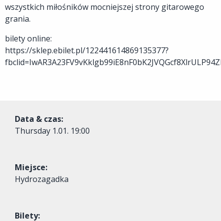
wszystkich miłośników mocniejszej strony gitarowego
grania.
bilety online:
https://sklep.ebilet.pl/122441614869135377?
fbclid=IwAR3A23FV9vKklgb99iE8nF0bK2JVQGcf8XlrULP94Z
Data & czas:
Thursday
1.01. 19:00
Miejsce:
Hydrozagadka
Bilety: