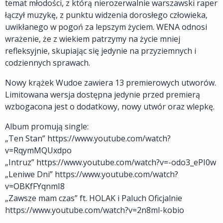
temat młodości, z którą nierozerwalnie warszawski raper
łączył muzykę, z punktu widzenia dorosłego człowieka,
uwikłanego w pogoń za lepszym życiem. WENA odnosi
wrażenie, że z wiekiem patrzymy na życie mniej
refleksyjnie, skupiając się jedynie na przyziemnych i
codziennych sprawach.
Nowy krążek Wudoe zawiera 13 premierowych utworów.
Limitowana wersja dostępna jedynie przed premierą
wzbogacona jest o dodatkowy, nowy utwór oraz wlepkę.
Album promują single:
„Ten Stan” https://www.youtube.com/watch?
v=RqymMQUxdpo
„Intruz” https://www.youtube.com/watch?v=-odo3_ePI0w
„Leniwe Dni” https://www.youtube.com/watch?
v=OBKfFYqnmI8
„Zawsze mam czas” ft. HOLAK i Paluch Oficjalnie
https://www.youtube.com/watch?v=2n8ml-kobio