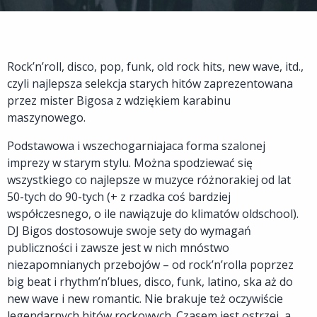
Rock’n’roll, disco, pop, funk, old rock hits, new wave, itd.,
czyli najlepsza selekcja starych hitów zaprezentowana
przez mister Bigosa z wdziękiem karabinu
maszynowego.
Podstawowa i wszechogarniajaca forma szalonej
imprezy w starym stylu. Można spodziewać się
wszystkiego co najlepsze w muzyce różnorakiej od lat
50-tych do 90-tych (+ z rzadka coś bardziej
współczesnego, o ile nawiązuje do klimatów oldschool).
DJ Bigos dostosowuje swoje sety do wymagań
publiczności i zawsze jest w nich mnóstwo
niezapomnianych przebojów – od rock’n’rolla poprzez
big beat i rhythm’n’blues, disco, funk, latino, ska aż do
new wave i new romantic. Nie brakuje też oczywiście
legendarnych hitów rockowych. Czasem jest ostrzej, a