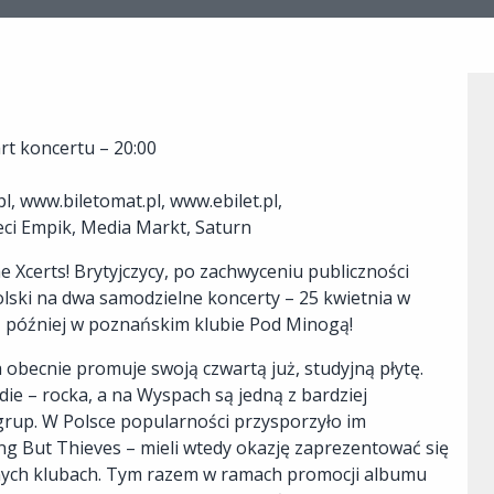
art koncertu – 20:00
, www.biletomat.pl, www.ebilet.pl,
eci Empik, Media Markt, Saturn
 Xcerts! Brytyjczycy, po zachwyceniu publiczności
lski na dwa samodzielne koncerty – 25 kwietnia w
ń później w poznańskim klubie Pod Minogą!
 obecnie promuje swoją czwartą już, studyjną płytę.
die – rocka, a na Wyspach są jedną z bardziej
rup. W Polsce popularności przysporzyło im
ng But Thieves – mieli wtedy okazję zaprezentować się
nych klubach. Tym razem w ramach promocji albumu