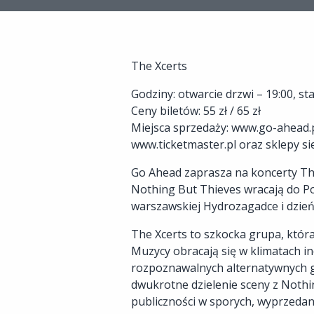
The Xcerts
Godziny: otwarcie drzwi – 19:00, st
Ceny biletów: 55 zł / 65 zł
Miejsca sprzedaży: www.go-ahead.pl
www.ticketmaster.pl oraz sklepy si
Go Ahead zaprasza na koncerty The
Nothing But Thieves wracają do Po
warszawskiej Hydrozagadce i dzie
The Xcerts to szkocka grupa, która
Muzycy obracają się w klimatach in
rozpoznawalnych alternatywnych g
dwukrotne dzielenie sceny z Nothi
publiczności w sporych, wyprzeda