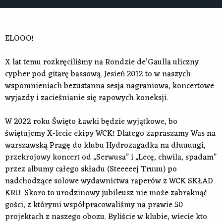
ELOOO!
X lat temu rozkręciliśmy na Rondzie de’Gaulla uliczny
cypher pod gitarę bassową. Jesień 2012 to w naszych
wspomnieniach bezustanna sesja nagraniowa, koncertowe
wyjazdy i zacieśnianie się rapowych koneksji.
W 2022 roku Święto Ławki będzie wyjątkowe, bo
świętujemy X-lecie ekipy WCK! Dlatego zapraszamy Was na
warszawską Pragę do klubu Hydrozagadka na dłuuuugi,
przekrojowy koncert od „Serwusa” i „Lecę, chwila, spadam”
przez albumy całego składu (Steeeeej Truuu) po
nadchodzące solowe wydawnictwa raperów z WCK SKŁAD
KRU. Skoro to urodzinowy jubileusz nie może zabraknąć
gości, z którymi współpracowaliśmy na prawie 50
projektach z naszego obozu. Byliście w klubie, wiecie kto