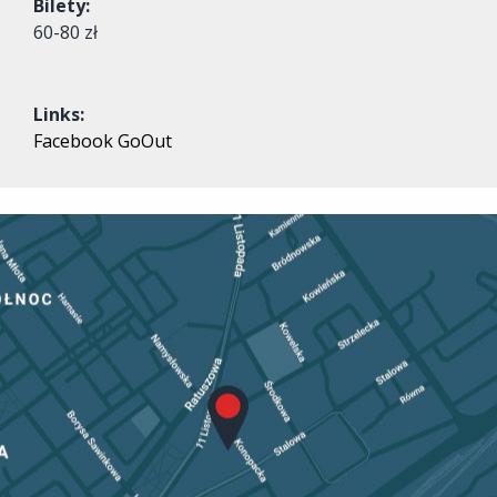
Bilety:
60-80 zł
Links:
Facebook
GoOut