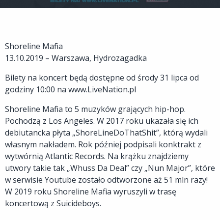
Shoreline Mafia
13.10.2019 – Warszawa, Hydrozagadka
Bilety na koncert będą dostępne od środy 31 lipca od
godziny 10:00 na www.LiveNation.pl
Shoreline Mafia to 5 muzyków grających hip-hop.
Pochodzą z Los Angeles. W 2017 roku ukazała się ich
debiutancka płyta „ShoreLineDoThatShit”, którą wydali
własnym nakładem. Rok później podpisali konktrakt z
wytwórnią Atlantic Records. Na krążku znajdziemy
utwory takie tak „Whuss Da Deal” czy „Nun Major”, które
w serwisie Youtube zostało odtworzone aż 51 mln razy!
W 2019 roku Shoreline Mafia wyruszyli w trasę
koncertową z Suicideboys.