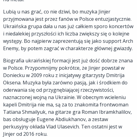
Lubią u nas grać, co nie dziwi, bo muzyka Jinjer
przyjmowana jest przez fanów w Polsce entuzjastycznie.
Ukraińska grupa dała u nas już całkiem sporo koncertów
i niedalekiej przyszłości ich liczba zwiększy się o kolejne
występy. Bo najpierw zaprezentują się jako support Arch
Enemy, by potem zagrać w charakterze głównej gwiazdy.
Biografia ukraińskiej formacji jest już dość dobrze znana
w Polsce. Przypomnijmy pokrótce, że Jinjer powstał w
Doniecku w 2009 roku z inicjatywy gitarzysty Dmitrija
Oksena. Muzyka była zarówno pasją, jak i środkiem do
oderwania się od przygnębiającej rzeczywistości,
naznaczonej wojną na Ukrainie. W obecnym wcieleniu
kapeli Dmitrija nie ma, są za to znakomita frontwoman
Tatiana Shmailyuk, na gitarze gra Roman Ibramkhalilov,
bas obsługuje Eugene Abdiukhanov, a zestaw
perkusyjny okłada Vlad Ulasevich. Ten ostatni jest w
Jinjer od 2016 roku.