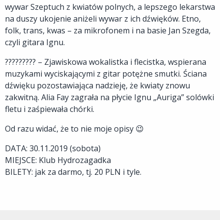
wywar Szeptuch z kwiatów polnych, a lepszego lekarstwa
na duszy ukojenie aniżeli wywar z ich dźwięków. Etno,
folk, trans, kwas – za mikrofonem i na basie Jan Szegda,
czyli gitara Ignu.
????????? – Zjawiskowa wokalistka i flecistka, wspierana
muzykami wyciskającymi z gitar potężne smutki. Ściana
dźwięku pozostawiająca nadzieję, że kwiaty znowu
zakwitną. Alia Fay zagrała na płycie Ignu „Auriga” solówki
fletu i zaśpiewała chórki.
Od razu widać, że to nie moje opisy 😉
DATA: 30.11.2019 (sobota)
MIEJSCE: Klub Hydrozagadka
BILETY: jak za darmo, tj. 20 PLN i tyle.