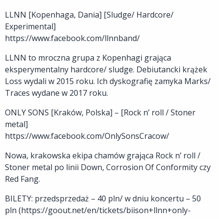
LLNN [Kopenhaga, Dania] [Sludge/ Hardcore/
Experimental]
https://www.facebook.com/llnnband/
LLNN to mroczna grupa z Kopenhagi grająca
eksperymentalny hardcore/ sludge. Debiutancki krążek
Loss wydali w 2015 roku. Ich dyskografię zamyka Marks/
Traces wydane w 2017 roku.
ONLY SONS [Kraków, Polska] – [Rock n’ roll / Stoner
metal]
https://www.facebook.com/OnlySonsCracow/
Nowa, krakowska ekipa chamów grająca Rock n’ roll /
Stoner metal po linii Down, Corrosion Of Conformity czy
Red Fang.
BILETY: przedsprzedaż – 40 pln/ w dniu koncertu – 50
pln (https://goout.net/en/tickets/biison+llnn+only-