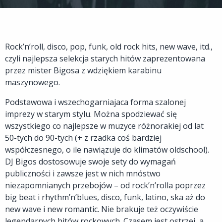
Rock’n’roll, disco, pop, funk, old rock hits, new wave, itd.,
czyli najlepsza selekcja starych hitów zaprezentowana
przez mister Bigosa z wdziękiem karabinu
maszynowego.
Podstawowa i wszechogarniajaca forma szalonej
imprezy w starym stylu. Można spodziewać się
wszystkiego co najlepsze w muzyce różnorakiej od lat
50-tych do 90-tych (+ z rzadka coś bardziej
współczesnego, o ile nawiązuje do klimatów oldschool).
DJ Bigos dostosowuje swoje sety do wymagań
publiczności i zawsze jest w nich mnóstwo
niezapomnianych przebojów – od rock’n’rolla poprzez
big beat i rhythm’n’blues, disco, funk, latino, ska aż do
new wave i new romantic. Nie brakuje też oczywiście
legendarnych hitów rockowych. Czasem jest ostrzej, a