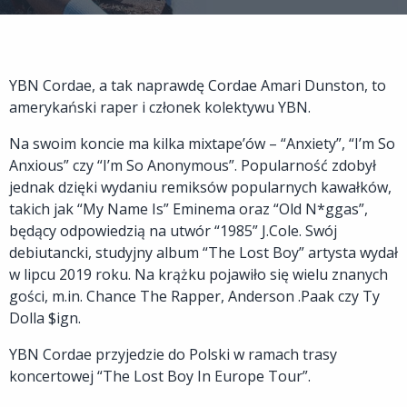
YBN Cordae, a tak naprawdę Cordae Amari Dunston, to
amerykański raper i członek kolektywu YBN.
Na swoim koncie ma kilka mixtape’ów – “Anxiety”, “I’m So
Anxious” czy “I’m So Anonymous”. Popularność zdobył
jednak dzięki wydaniu remiksów popularnych kawałków,
takich jak “My Name Is” Eminema oraz “Old N*ggas”,
będący odpowiedzią na utwór “1985” J.Cole. Swój
debiutancki, studyjny album “The Lost Boy” artysta wydał
w lipcu 2019 roku. Na krążku pojawiło się wielu znanych
gości, m.in. Chance The Rapper, Anderson .Paak czy Ty
Dolla $ign.
YBN Cordae przyjedzie do Polski w ramach trasy
koncertowej “The Lost Boy In Europe Tour”.