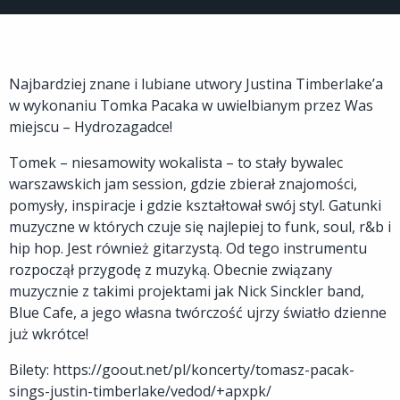
Najbardziej znane i lubiane utwory Justina Timberlake’a
w wykonaniu Tomka Pacaka w uwielbianym przez Was
miejscu – Hydrozagadce!
Tomek – niesamowity wokalista – to stały bywalec
warszawskich jam session, gdzie zbierał znajomości,
pomysły, inspiracje i gdzie kształtował swój styl. Gatunki
muzyczne w których czuje się najlepiej to funk, soul, r&b i
hip hop. Jest również gitarzystą. Od tego instrumentu
rozpoczął przygodę z muzyką. Obecnie związany
muzycznie z takimi projektami jak Nick Sinckler band,
Blue Cafe, a jego własna twórczość ujrzy światło dzienne
już wkrótce!
Bilety: https://goout.net/pl/koncerty/tomasz-pacak-
sings-justin-timberlake/vedod/+apxpk/