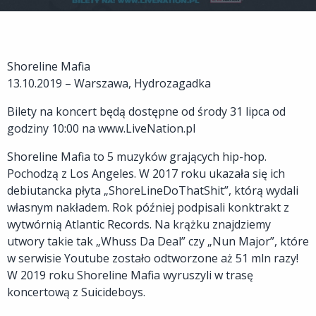
Shoreline Mafia
13.10.2019 – Warszawa, Hydrozagadka
Bilety na koncert będą dostępne od środy 31 lipca od
godziny 10:00 na www.LiveNation.pl
Shoreline Mafia to 5 muzyków grających hip-hop.
Pochodzą z Los Angeles. W 2017 roku ukazała się ich
debiutancka płyta „ShoreLineDoThatShit”, którą wydali
własnym nakładem. Rok później podpisali konktrakt z
wytwórnią Atlantic Records. Na krążku znajdziemy
utwory takie tak „Whuss Da Deal” czy „Nun Major”, które
w serwisie Youtube zostało odtworzone aż 51 mln razy!
W 2019 roku Shoreline Mafia wyruszyli w trasę
koncertową z Suicideboys.