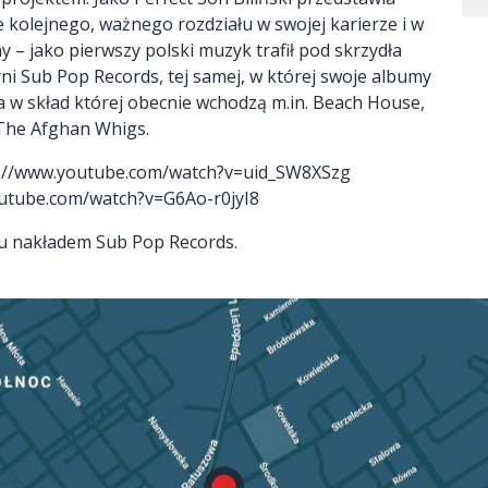
ie kolejnego, ważnego rozdziału w swojej karierze i w
y – jako pierwszy polski muzyk trafił pod skrzydła
i Sub Pop Records, tej samej, w której swoje albumy
 w skład której obecnie wchodzą m.in. Beach House,
 The Afghan Whigs.
https://www.youtube.com/watch?v=uid_SW8XSzg
youtube.com/watch?v=G6Ao-r0jyI8
oku nakładem Sub Pop Records.