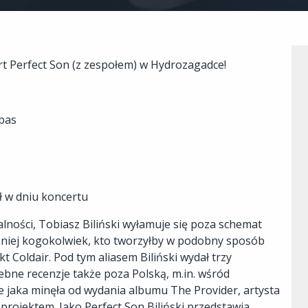
 Perfect Son (z zespołem) w Hydrozagadce!
 bas
zł w dniu koncertu
lności, Tobiasz Biliński wyłamuje się poza schemat
 niej kogokolwiek, kto tworzyłby w podobny sposób
t Coldair. Pod tym aliasem Biliński wydał trzy
lebne recenzje także poza Polską, m.in. wśród
e jaka minęła od wydania albumu The Provider, artysta
ojektem. Jako Perfect Son Biliński przedstawia