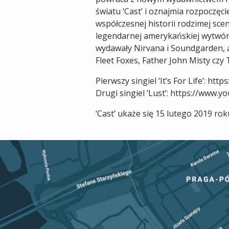
światu ‘Cast’ i oznajmia rozpoczęc
współczesnej historii rodzimej scen
legendarnej amerykańskiej wytwórn
wydawały Nirvana i Soundgarden, a
Fleet Foxes, Father John Misty czy
Pierwszy singiel ‘It’s For Life’: 
Drugi singiel ‘Lust’: https://www.
‘Cast’ ukaże się 15 lutego 2019 r