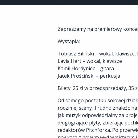
Zapraszamy na premierowy koncert
Wystąpią:
Tobiasz Biliński – wokal, klawisze,
Lavia Hart – wokal, klawisze
Kamil Hordyniec – gitara
Jacek Prościński – perkusja
Bilety: 25 zł w przedsprzedaży, 35 
Od samego początku solowej działa
rodzimej sceny. Trudno znaleźć na
jak muzyk odpowiedzialny za projek
długogrające płyty, zbierając poch
redaktorów Pitchforka. Po przerwi
powraca z nowym wydawnictwem i pr