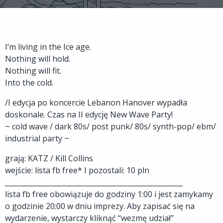
I’m living in the Ice age.
Nothing will hold.
Nothing will fit.
Into the cold.
/I edycja po koncercie Lebanon Hanover wypadła
doskonale. Czas na II edycję New Wave Party!
~ cold wave / dark 80s/ post punk/ 80s/ synth-pop/ ebm/
industrial party ~
grają: KATZ / Kill Collins
wejście: lista fb free* I pozostali: 10 pln
___________________________________________________
lista fb free obowiązuje do godziny 1:00 i jest zamykamy
o godzinie 20:00 w dniu imprezy. Aby zapisać się na
wydarzenie, wystarczy kliknąć “wezmę udział”