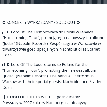
⛔ KONCERTY WYPRZEDANY / SOLD OUT ⛔
🇵🇱 Lord Of The Lost powraca do Polski w ramach
“Homecoming Tour”, promującego najnowszy ich album
“Judas” (Napalm Records). Zespół zagra w Warszawie w
towarzystwie gości specjalnych: Nachtblut oraz Scarlet
Dorn.
🇬🇧 Lord Of The Lost returns to Poland for the
“Homecoming Tour”, promoting their newest album
“Judas” (Napalm Records). The band will perform in
Warsaw with their special guests: Nachtblut and Scarlet
Dorn.
🎸 𝗟𝗢𝗥𝗗 𝗢𝗙 𝗧𝗛𝗘 𝗟𝗢𝗦𝗧 🇩🇪 gothic metal:
Powstały w 2007 roku w Hamburgu z inicjatywy