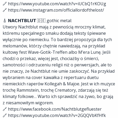
🔗 https://www.youtube.com/watch?v=iUCbQ1rKOUg
🔗 https://www.instagram.com/officiallordofthelost/
🎸 𝗡𝗔𝗖𝗛𝗧𝗕𝗟𝗨𝗧 🇩🇪 gothic metal:
Utwory Nachtblut mają z pewnością mroczny klimat,
któremu specjalnego smaku dodają teksty śpiewane
wyłącznie po niemiecku. To bardziej propozycja dla tych
melomanów, którzy chętnie nawiedzają, na przykład
kultowy fest Wave-Gotik-Treffen albo M’era Lunę. Jeśli
chodzi o przekaz, więcej jest, chociażby o śmierci,
samotności i odrzuceniu religii niż o perwersjach, ale to
nie znaczy, że Nachtblut nie umie zaskoczyć. Na przykład
wybraniem na cover kawałka z repertuaru duetu
niemieckich raperów Kollegah & Majoe. Jest w ich muzyce
trochę Rammstein, trochę Crematory, zdarzają się też
klimaty folkowe… Warto ich sprawdzić na żywo, bo grają
z niesamowitym wigorem.
🔗 https://www.facebook.com/Nachtblutgefluester
🔗 https://www.youtube.com/watch?v=2GQQVbKfHfk