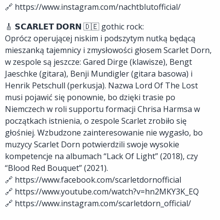
🔗 https://www.instagram.com/nachtblutofficial/
🎸 𝗦𝗖𝗔𝗥𝗟𝗘𝗧 𝗗𝗢𝗥𝗡 🇩🇪 gothic rock:
Oprócz operującej niskim i podszytym nutką będącą
mieszanką tajemnicy i zmysłowości głosem Scarlet Dorn,
w zespole są jeszcze: Gared Dirge (klawisze), Bengt
Jaeschke (gitara), Benji Mundigler (gitara basowa) i
Henrik Petschull (perkusja). Nazwa Lord Of The Lost
musi pojawić się ponownie, bo dzięki trasie po
Niemczech w roli supportu formacji Chrisa Harmsa w
początkach istnienia, o zespole Scarlet zrobiło się
głośniej. Wzbudzone zainteresowanie nie wygasło, bo
muzycy Scarlet Dorn potwierdzili swoje wysokie
kompetencje na albumach “Lack Of Light” (2018), czy
“Blood Red Bouquet” (2021).
🔗 https://www.facebook.com/scarletdornofficial
🔗 https://www.youtube.com/watch?v=hn2MKY3K_EQ
🔗 https://www.instagram.com/scarletdorn_official/