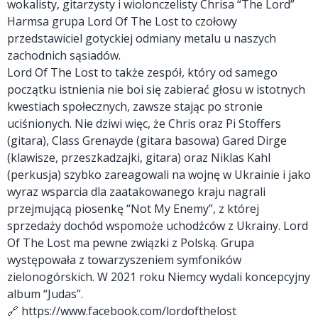
wokalisty, gitarzysty i wiolonczelisty Chrisa “The Lord”
Harmsa grupa Lord Of The Lost to czołowy
przedstawiciel gotyckiej odmiany metalu u naszych
zachodnich sąsiadów.
Lord Of The Lost to także zespół, który od samego
początku istnienia nie boi się zabierać głosu w istotnych
kwestiach społecznych, zawsze stając po stronie
uciśnionych. Nie dziwi więc, że Chris oraz Pi Stoffers
(gitara), Class Grenayde (gitara basowa) Gared Dirge
(klawisze, przeszkadzajki, gitara) oraz Niklas Kahl
(perkusja) szybko zareagowali na wojnę w Ukrainie i jako
wyraz wsparcia dla zaatakowanego kraju nagrali
przejmującą piosenkę “Not My Enemy”, z której
sprzedaży dochód wspomoże uchodźców z Ukrainy. Lord
Of The Lost ma pewne związki z Polską. Grupa
występowała z towarzyszeniem symfoników
zielonogórskich. W 2021 roku Niemcy wydali koncepcyjny
album “Judas”.
🔗 https://www.facebook.com/lordofthelost