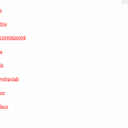
b
yDjs
213995820098
ma
sh
wydjgolab
nur
laco