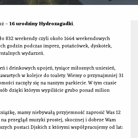
uż –
16 urodziny Hydrozagadki
.
koło 832 weekendy czyli około 1664 weekendowych
ych godzin podczas imprez, potańcówek, dyskotek,
mentalnych wydarzeń.
eń i drinkowych upojeń, tysiące miłosnych uniesień,
awartych w kolejce do toalety. Wiemy o przynajmniej 31
mości zaczęły się na naszym parkiecie. W tym czasie
osób dzięki którym wypiliście grubo ponad milion
siążkę, mamy niebywałą przyjemność zaprosić Was 12
22 na przegląd muzyki prostej, skocznej i dobrze Wam
zych postaci Djskich z którymi współpracujemy od lat: