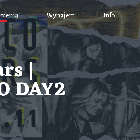
rzenia
Wynajem
Info
rs |
O DAY2