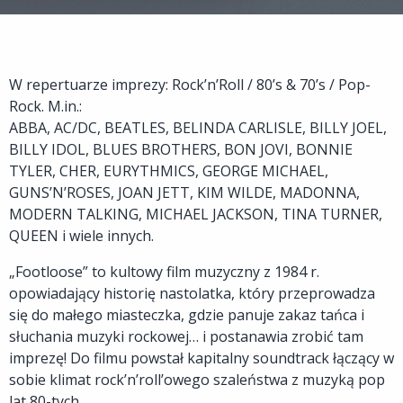
W repertuarze imprezy: Rock’n’Roll / 80’s & 70’s / Pop-
Rock. M.in.:
ABBA, AC/DC, BEATLES, BELINDA CARLISLE, BILLY JOEL,
BILLY IDOL, BLUES BROTHERS, BON JOVI, BONNIE
TYLER, CHER, EURYTHMICS, GEORGE MICHAEL,
GUNS’N’ROSES, JOAN JETT, KIM WILDE, MADONNA,
MODERN TALKING, MICHAEL JACKSON, TINA TURNER,
QUEEN i wiele innych.
„Footloose” to kultowy film muzyczny z 1984 r.
opowiadający historię nastolatka, który przeprowadza
się do małego miasteczka, gdzie panuje zakaz tańca i
słuchania muzyki rockowej… i postanawia zrobić tam
imprezę! Do filmu powstał kapitalny soundtrack łączący w
sobie klimat rock’n’roll’owego szaleństwa z muzyką pop
lat 80-tych.