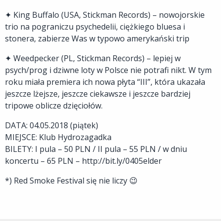
✦ King Buffalo (USA, Stickman Records) – nowojorskie
trio na pograniczu psychedelii, ciężkiego bluesa i
stonera, zabierze Was w typowo amerykański trip
✦ Weedpecker (PL, Stickman Records) – lepiej w
psych/prog i dziwne loty w Polsce nie potrafi nikt. W tym
roku miała premiera ich nowa płyta “III”, która ukazała
jeszcze lżejsze, jeszcze ciekawsze i jeszcze bardziej
tripowe oblicze dzięciołów.
DATA: 04.05.2018 (piątek)
MIEJSCE: Klub Hydrozagadka
BILETY: I pula – 50 PLN / II pula – 55 PLN / w dniu
koncertu – 65 PLN – http://bit.ly/0405elder
*) Red Smoke Festival się nie liczy 😉