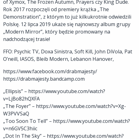
of Xymox, The Frozen Autumn, Prayers czy King Dude.
Rok 2017 rozpoczęli od premiery krążka „The
Demonstration”, z którym to już kilkukrotnie odwiedzili
Polskę. 12 lipca 2019 ukaże się najnowszy album grupy
„Modern Mirror”, który będzie promowany na
nadchodzącej trasie!
FFO: Psychic TV, Doxa Sinistra, Soft Kill, John DiVola, Pat
O’neill, IASOS, Bleib Modern, Lebanon Hanover,
https://www.facebook.com/drabmajesty/
https://drabmajesty.bandcamp.com
„Ellipsis” – https://www.youtube.com/watch?
v=LjBo82hQXFA
„The Foyer” – https://www.youtube.com/watch?v=Xg-
W3PVVSaQ
„Too Soon To Tell” – https://www.youtube.com/watch?
v=n6GV5C3hiic
„Dot In The Sky” – https://www.youtube.com/watch?