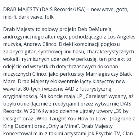
DRAB MAJESTY (DAIS Records/USA) – new wave, goth,
mid-fi, dark wave, folk
Drab Majesty to solowy projekt Deb DeMure’a,
androgynicznego alter ego, pochodzącego z Los Angeles
muzyka, Andrew Clinco. Dzięki kombinacji pogłosu
zalanych gitar, synthowej linii basu, charakterystycznych
wokali i rytmicznych uderzeń w perkusję, ten projekt to
odejście od wszystkich dotychczasowych dokonań
muzycznych Clinco, jako perkusisty Marriages czy Black
Mare. Drab Majesty elokwentnie łączy klasyczny new
wave lat 80-tych i wczesne 4AD z futurystyczną
oryginalnością. Na koncie mają LP „Careless” wydany, aż
trzykrotnie (łącznie z reedycjami) przez wytwórnię DAIS
Records. W 2016 światło dzienne ujrzały utwory „39 by
Design” oraz „Who Taught You How to Love” (nagrane z
King Dudem) oraz „Only a Mime”. Drab Majesty
koncertował m.in. z takimi artystami jak Psychic TV, Clan