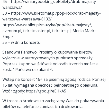
45 – https://winiarybookings.pl/bilety/drab-majesty-
warszawa/
50 – https://www.biletomat.pl/pop-rock/drab-majesty-
warszawa-warszawa-8132/,
https://www.ebilet.pl/muzyka/pop/drab-majesty/,
eventim.pl, ticketmaster.pl, ticketos.pl, Media Markt,
Empik
55 – w dniu koncertu
Szanowni Państwo. Prosimy o kupowanie biletów
wyłącznie w autoryzowanych punktach sprzedaży.
Poprzez kupno wejściówek od osób trzecich możecie
zostać Państwo oszukani.⚠️
Wstęp na koncert 16+ za pisemną zgodą rodzica. Poniżej
16 lat, wymagana obecność pełnoletniego opiekuna.
Wzór zgody: https://goo.gl/eEHkA5
W trosce o środowisko zachęcamy Was do pokazywania
biletów na telefonie zamiast ich drukowania.