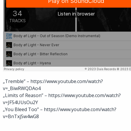
„Tremble” – https://www.youtube.com/watch?
v=_BiwRWQDAo4
„Limits of Reason” – https://www.youtube.com/watch?
v=JF54UUsOu2Y
„You Bleed Too” – https://www.youtube.com/watch?
v=BnTxjSw4wG8