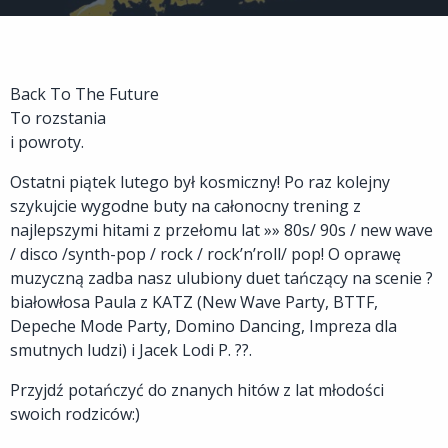
Back To The Future
To rozstania
i powroty.
Ostatni piątek lutego był kosmiczny! Po raz kolejny
szykujcie wygodne buty na całonocny trening z
najlepszymi hitami z przełomu lat »» 80s/ 90s / new wave
/ disco /synth-pop / rock / rock’n’roll/ pop! O oprawę
muzyczną zadba nasz ulubiony duet tańczący na scenie ?
białowłosa Paula z KATZ (New Wave Party, BTTF,
Depeche Mode Party, Domino Dancing, Impreza dla
smutnych ludzi) i Jacek Lodi P. ??.
Przyjdź potańczyć do znanych hitów z lat młodości
swoich rodziców:)